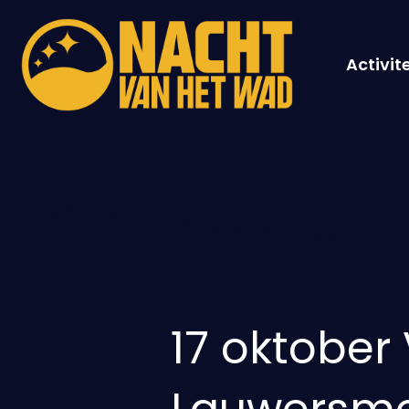
Activit
17 oktobe