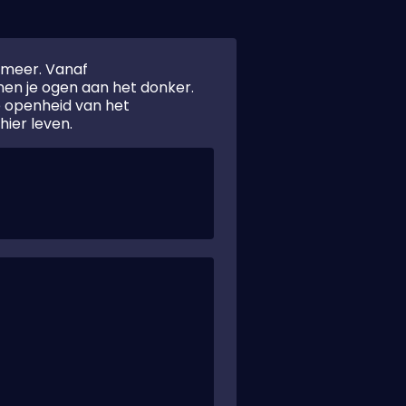
smeer. Vanaf
nen je ogen aan het donker.
de openheid van het
hier leven.