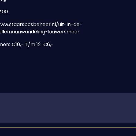
2:00
www.staatsbosbeheer.nl/uit-in-de-
ollemaanwandeling-lauwersmeer
en: €10,- T/m 12: €6,-