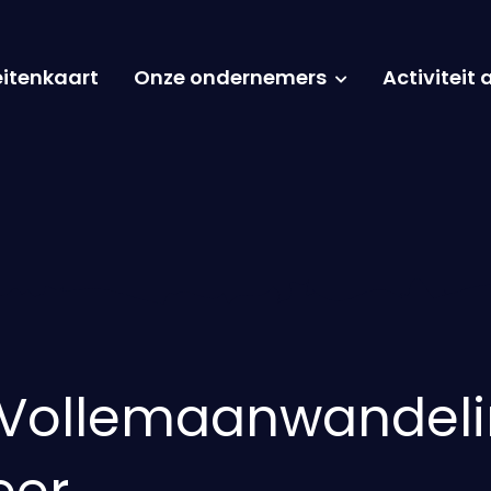
eitenkaart
Onze ondernemers
Activiteit
r Vollemaanwandel