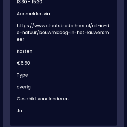
13:30 - 15:30
Aanmelden via
https://www.staatsbosbeheer.nl/uit-in-d
e-natuur/bouwmiddag-in-het-lauwersm
eer
Kosten
€8,50
Type
overig
Geschikt voor kinderen
Ja