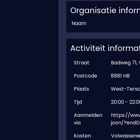
Organisatie infor
Naam
Activiteit informa
Straat
Badweg 71, 
Postcode
8881 HB
Plaats
West-Tersc
Tijd
20:00 - 22:0
Aanmelden
https://www
via
joon/?end
Kosten
Volwassenen