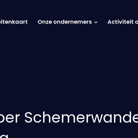
eitenkaart
Onze ondernemers
Activiteit
ber Schemerwande