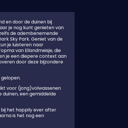
d en door de duinen bij
aar je nog kunt genieten van
je zelfs de adembenemende
Dark Sky Park. Geniet van de
n je luisteren naar
opma van Eilandmeisje, die
ven je een diepere context aan
overen door deze bijzondere
n gelopen.
ikt voor (jong)volwassenen
 de duinen, een gemiddelde
ij het happily ever after
aarna is het nog een