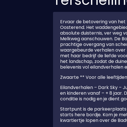
Terschelli
Ervaar de betovering van het 
Oosterend. Het waddengebied 
absolute duisternis, ver weg
Melkweg aanschouwen. De Bosch
prachtige overgang van scheme
waargebeurde verhalen over d
met haar bedrijf de liefde voo
het landschap, zodat de duin
belevenis vol eilandverhalen 
Zwaarte ** Voor alle leeftijde
Eilandverhalen – Dark Sky – 
en kinderen vanaf – + 8 jaar. 
conditie is nodig en je dient g
Startpunt is de parkeerplaats
starts here bordje. Kom je me
kwartiertje lopen over de Badw