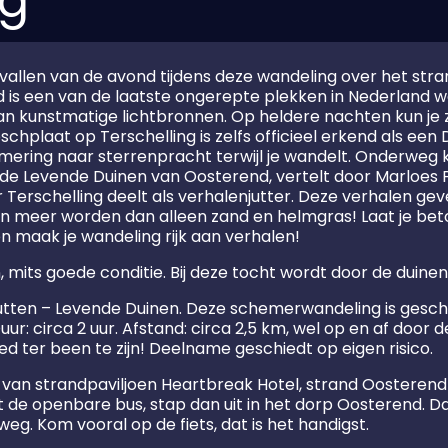
ng
vallen van de avond tijdens deze wandeling over het stran
is een van de laatste ongerepte plekken in Nederland w
 van kunstmatige lichtbronnen. Op heldere nachten kun 
plaat op Terschelling is zelfs officieel erkend als een 
ring naar sterrenpracht terwijl je wandelt. Onderweg ku
e Levende Duinen van Oosterend, vertelt door Marloes F
r Terschelling deelt als verhalenjutter. Deze verhalen ge
en meer worden dan alleen zand en helmgras! Laat je bet
en maak je wandeling rijk aan verhalen!
n, mits goede conditie. Bij deze tocht wordt door de duine
Jutten – Levende Duinen. Deze schemerwandeling is gesch
Duur: circa 2 uur. Afstand: circa 2,5 km, wel op en af door
oed ter been te zijn! Deelname geschiedt op eigen risico.
 van strandpaviljoen Heartbreak Hotel, strand Oosterend b
t de openbare bus, stap dan uit in het dorp Oosterend. D
eg. Kom vooral op de fiets, dat is het handigst.